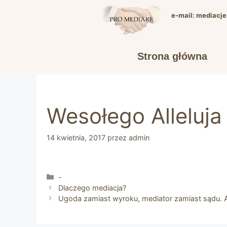
Przejdź
e-mail: mediacj
do
treści
Strona główna
Wesołego Alleluja
14 kwietnia, 2017
przez
admin
Kategorie
-
Dlaczego mediacja?
Ugoda zamiast wyroku, mediator zamiast sądu. A