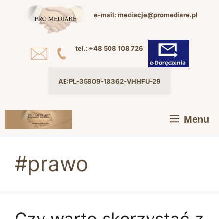
Przejdź
e-mail: mediacje@promediare.pl
do
treści
tel.: +48 508 108 726
AE:PL-35809-18362-VHHFU-29
Menu
#prawo
Czy warto skorzystać z