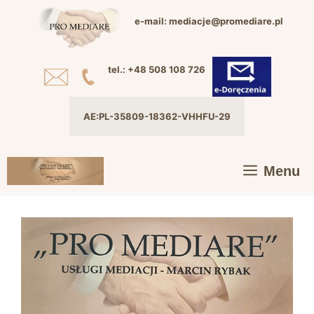
Przejdź
e-mail: mediacje@promediare.pl
do
treści
tel.: +48 508 108 726
AE:PL-35809-18362-VHHFU-29
Menu