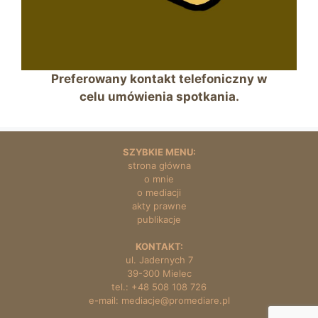
Preferowany kontakt telefoniczny w
celu umówienia spotkania.
SZYBKIE MENU:
stron
a główna
o mnie
o mediacji
akty prawne
publikacje
KONTAKT:
ul. Jadernych 7
39-300 Mielec
tel.: +48 508 108 726
e-mail: mediacje@promediare.pl