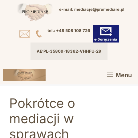
Przejdź
e-mail: mediacje@promediare.pl
do
treści
tel.: +48 508 108 726
AE:PL-35809-18362-VHHFU-29
Menu
Pokrótce o
mediacji w
sprawach