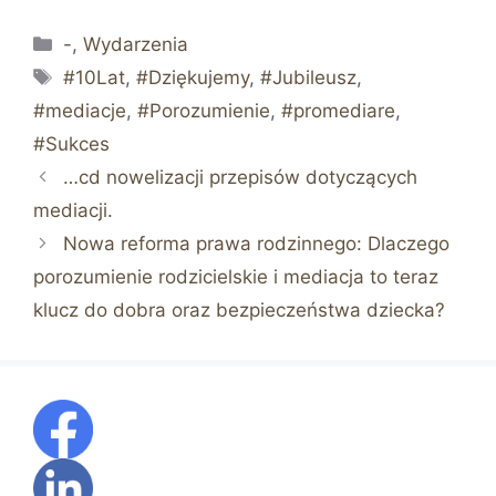
Kategorie
-
,
Wydarzenia
Tagi
#10Lat
,
#Dziękujemy
,
#Jubileusz
,
#mediacje
,
#Porozumienie
,
#promediare
,
#Sukces
…cd nowelizacji przepisów dotyczących
mediacji.
Nowa reforma prawa rodzinnego: Dlaczego
porozumienie rodzicielskie i mediacja to teraz
klucz do dobra oraz bezpieczeństwa dziecka?