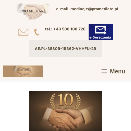
Przejdź
e-mail: mediacje@promediare.pl
do
treści
tel.: +48 508 108 726
AE:PL-35809-18362-VHHFU-29
Menu